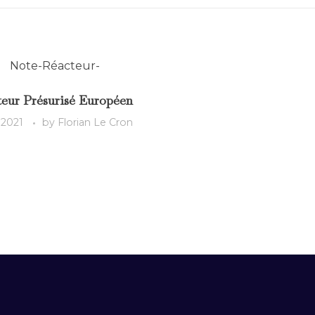
teur Présurisé Européen
 2021
by
Florian Le Cron