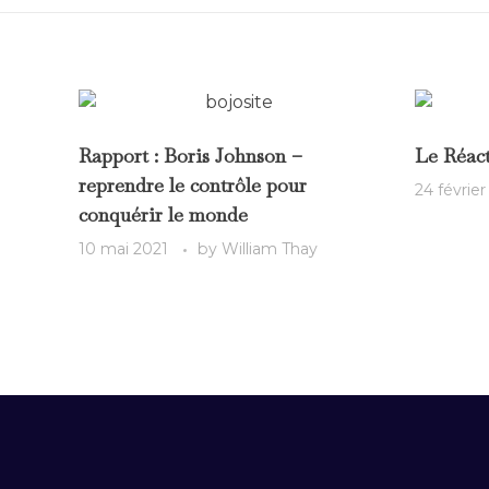
Rapport : Boris Johnson –
Le Réac
reprendre le contrôle pour
24 février
conquérir le monde
10 mai 2021
by
William Thay