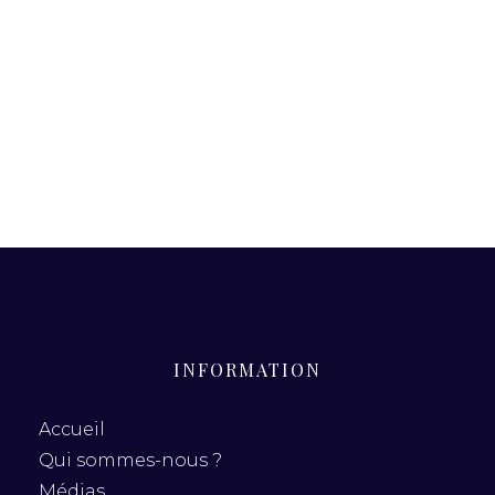
19 mars 2021
William Thay Et Olivier Bodo
Dans L’Opinion…
INFORMATION
Accueil
Qui sommes-nous ?
Médias