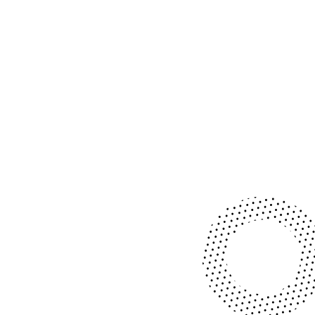
SES
DERNIÈR
ES
TRIBUNE
S ET